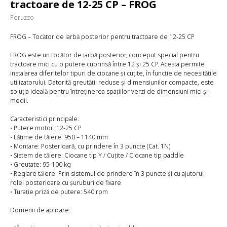
tractoare de 12-25 CP – FROG
Peruzzo
FROG – Tocător de iarbă posterior pentru tractoare de 12-25 CP
FROG este un tocător de iarbă posterior, conceput special pentru
tractoare mici cu o putere cuprinsă între 12 și 25 CP. Acesta permite
instalarea diferitelor tipuri de ciocane și cuțite, în funcție de necesitățile
utilizatorului. Datorită greutății reduse și dimensiunilor compacte, este
soluția ideală pentru întreținerea spațiilor verzi de dimensiuni mici și
medii.
Caracteristici principale:
• Putere motor: 12-25 CP
• Lățime de tăiere: 950 – 1140 mm
• Montare: Posterioară, cu prindere în 3 puncte (Cat. 1N)
• Sistem de tăiere: Ciocane tip Y / Cuțite / Ciocane tip paddle
• Greutate: 95-100 kg
• Reglare tăiere: Prin sistemul de prindere în 3 puncte și cu ajutorul
rolei posterioare cu șuruburi de fixare
• Turație priză de putere: 540 rpm
Domenii de aplicare: