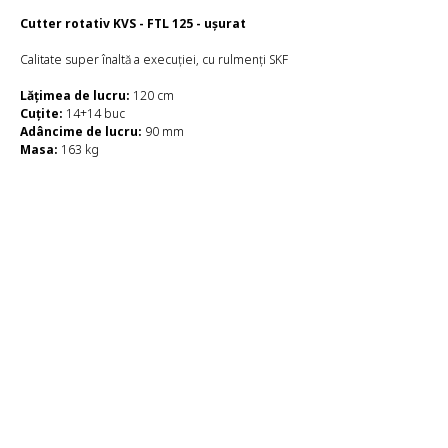
Cutter rotativ KVS - FTL 125 - ușurat
Calitate super înaltă a execuției, cu rulmenți SKF
Lățimea de lucru:
120 cm
Cuțite:
14+14 buc
Adâncime de lucru:
90 mm
Masa:
163 kg